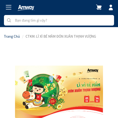
Trang Chủ
CTKM: LÌ XÌ BÉ MẦM ĐÓN XUÂN THỊNH VƯỢNG