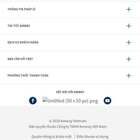
THÔNG TIN PHÁP LÝ
TIN TỨC AMWAY
DỊCH VỤ KHÁCH HÀNG
BẠN CẦN HỖ TRỢ?
PHƯƠNG THỨC THANH TOÁN
KẾT NỐI VỚI AMWAY
© 2020 Amway Vietnam.
Bản quyền thuộc Công ty TNHH Amway Việt Nam.
Quyền riêng tư & bảo mật
Điều khoản sử dụng