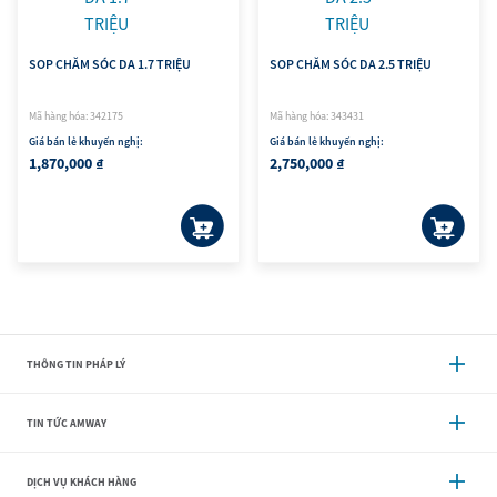
SOP CHĂM SÓC DA 1.7 TRIỆU
SOP CHĂM SÓC DA 2.5 TRIỆU
Mã hàng hóa: 342175
Mã hàng hóa: 343431
Giá bán lẻ khuyến nghị:
Giá bán lẻ khuyến nghị:
1,870,000 ₫
2,750,000 ₫
THÔNG TIN PHÁP LÝ
TIN TỨC AMWAY
DỊCH VỤ KHÁCH HÀNG