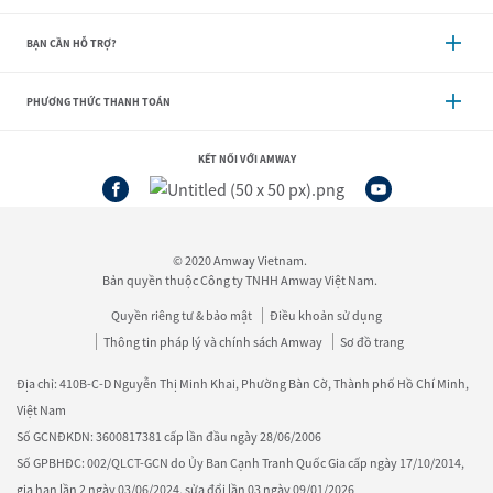
BẠN CẦN HỖ TRỢ?
PHƯƠNG THỨC THANH TOÁN
KẾT NỐI VỚI AMWAY
© 2020 Amway Vietnam.
Bản quyền thuộc Công ty TNHH Amway Việt Nam.
Quyền riêng tư & bảo mật
Điều khoản sử dụng
Thông tin pháp lý và chính sách Amway
Sơ đồ trang
Địa chỉ: 410B-C-D Nguyễn Thị Minh Khai, Phường Bàn Cờ, Thành phố Hồ Chí Minh,
Việt Nam
Số GCNĐKDN: 3600817381 cấp lần đầu ngày 28/06/2006
Số GPBHĐC: 002/QLCT-GCN do Ủy Ban Cạnh Tranh Quốc Gia cấp ngày 17/10/2014,
gia hạn lần 2 ngày 03/06/2024, sửa đổi lần 03 ngày 09/01/2026