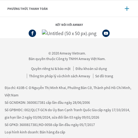
PHƯƠNG THỨC THANH TOÁN
KẾT NỐI VỚI AMWAY
© 2020 Amway Vietnam.
Bản quyền thuộc Công ty TNHH Amway Việt Nam.
Quyền riêng tư & bảo mật
Điều khoản sử dụng
Thông tin pháp lý và chính sách Amway
Sơ đồ trang
Địa chỉ: 410B-C-D Nguyễn Thị Minh Khai, Phường Bàn Cờ, Thành phố Hồ Chí Minh,
Việt Nam
Số GCNĐKDN: 3600817381 cấp lần đầu ngày 28/06/2006
Số GPBHĐC: 002/QLCT-GCN do Ủy Ban Cạnh Tranh Quốc Gia cấp ngày 17/10/2014,
gia hạn lần 2 ngày 03/06/2024, sửa đổi lần 03 ngày 09/01/2026
Số GPKD: 3600817381/KD-0058 cấp lần đầu ngày 05/7/2017
Loại hình kinh doanh: Bán hàng đa cấp