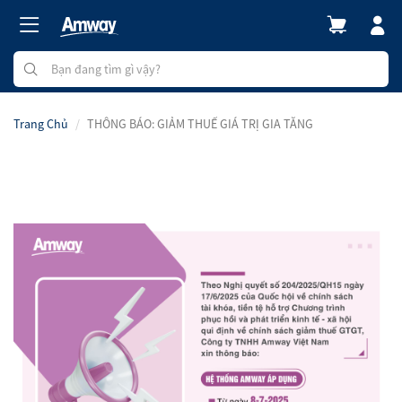
Trang Chủ
THÔNG BÁO: GIẢM THUẾ GIÁ TRỊ GIA TĂNG