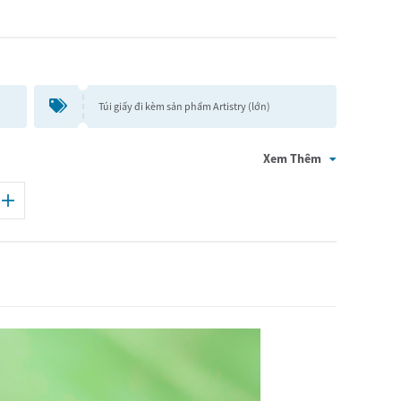
 Bé
Túi giấy đi kèm sản phẩm Artistry (lớn)
Xem Thêm