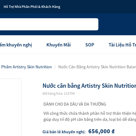
Hỗ Trợ Nhà Phân Phối & Khách Hàng
ẩm khuyến nghị
Khuyến Mãi
SOP
Tài Liệu Hỗ 
Phẩm Artistry Skin Nutrition
Nước Cân Bằng Artistry Skin Nutrition Bala
 Sóc Sắc Đẹp
Chăm Sóc Cá Nhân
g hiệu Artistry
Thương Hiệu g&h
Nước cân bằng Artistry Skin Nutriti
 Sóc Da
Thương Hiệu Glister
Mã hàng hóa: 123794
 điểm
Thương Hiệu satinique
DÀNH CHO DA DẦU VÀ DA THƯỜNG
hẩm hỗ trợ
Sản Phẩm Chăm Sóc Cơ Thể
Với công thức chứa thành phần hỗ trợ thân thiện hệ 
giúp duy trì độ pH cân bằng trên da, loại bỏ dễ dàn
t cả
Sản Phẩm Chăm Sóc Răng Miệ
656,000
₫
Giá bán lẻ khuyến nghị:
Sản Phẩm Chăm Sóc Tóc