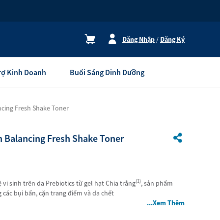
Đăng Nhập
/
Đăng Ký
Trợ Kinh Doanh
Buổi Sáng Dinh Dưỡng
ncing Fresh Shake Toner
Thiết bị gia dụng
Thương Hiệu Atmosphere
on Balancing Fresh Shake Toner
Thương Hiệu eSpring
Máy Lọc Không Khí
Máy Lọc Nước
(1)
vi sinh trên da Prebiotics từ gel hạt Chia trắng
, sản phẩm
g các bụi bẩn, cặn trang điểm và da chết
Xem tất cả
ng
...Xem Thêm