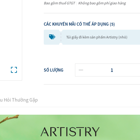
Bao gồm thuế GTGT
|
Không bao gồm phí giao hàng
Sản Phẩm Chăm Sóc Dành Cho
Xem tất cả
CÁC KHUYẾN MÃI CÓ THỂ ÁP DỤNG (5)
Túi giấy đi kèm sản phẩm Artistry (nhỏ)
Phấm Nhà Bếp
SỐ LƯỢNG
Đa Năng Amway Queen™
ware
 Chống Dính Amway Queen™
u Hỏi Thường Gặp
t cả