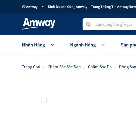
Về Amway
Kinh Doanh Cùng Amway
Trang Thông Tin AmwayNow
Nhãn Hàng
Ngành Hàng
Sản ph
Trang Chủ
Chăm Sóc Sắc Đẹp
Chăm Sóc Da
Dòng Sản 
Dinh Dưỡng Và Sức Khỏe
Chăm
Thương Hiệu Nutrilite
Thươn
Thương Hiệu BodyKey
Chăm
Buổi Sáng Dinh Dưỡng
Trang
Dinh Dưỡng Thiết Yếu Hằng Ngày
Sản p
Xem tấ
Dinh Dưỡng Trẻ Em
Dinh Dưỡng Hỗ Trợ Chức Năng