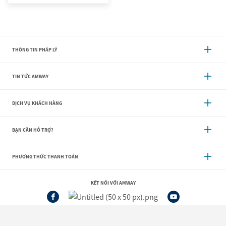
THÔNG TIN PHÁP LÝ
TIN TỨC AMWAY
DỊCH VỤ KHÁCH HÀNG
BẠN CẦN HỖ TRỢ?
PHƯƠNG THỨC THANH TOÁN
KẾT NỐI VỚI AMWAY