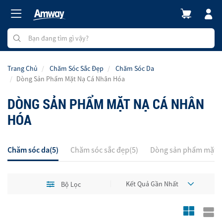
Trang Chủ
Chăm Sóc Sắc Đẹp
Chăm Sóc Da
Dòng Sản Phẩm Mặt Nạ Cá Nhân Hóa
DÒNG SẢN PHẨM MẶT NẠ CÁ NHÂN
HÓA
Chăm sóc da(5)
Chăm sóc sắc đẹp(5)
Dòng sản phẩm mặt n
Bộ Lọc