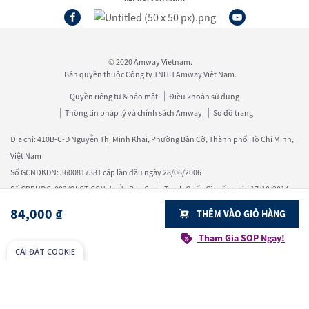
© 2020 Amway Vietnam.
Bản quyền thuộc Công ty TNHH Amway Việt Nam.
Quyền riêng tư & bảo mật
Điều khoản sử dụng
Thông tin pháp lý và chính sách Amway
Sơ đồ trang
Địa chỉ: 410B-C-D Nguyễn Thị Minh Khai, Phường Bàn Cờ, Thành phố Hồ Chí Minh,
Việt Nam
Số GCNĐKDN: 3600817381 cấp lần đầu ngày 28/06/2006
Số GPBHĐC: 002/QLCT-GCN do Ủy Ban Cạnh Tranh Quốc Gia cấp ngày 17/10/2014,
gia hạn lần 2 ngày 03/06/2024, sửa đổi lần 03 ngày 09/01/2026
84,000 ₫
THÊM VÀO GIỎ HÀNG
Số GPKD: 3600817381/KD-0058 cấp lần đầu ngày 05/7/2017
Tham Gia SOP Ngay!
Loại hình kinh doanh: Bán hàng đa cấp
CÀI ĐẶT COOKIE
Tổng đài: 1800 1700 - Email: vnhelpdesk@amway.com.vn