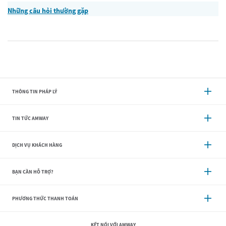
Những câu hỏi thường gặp
THÔNG TIN PHÁP LÝ
TIN TỨC AMWAY
DỊCH VỤ KHÁCH HÀNG
BẠN CẦN HỖ TRỢ?
PHƯƠNG THỨC THANH TOÁN
KẾT NỐI VỚI AMWAY