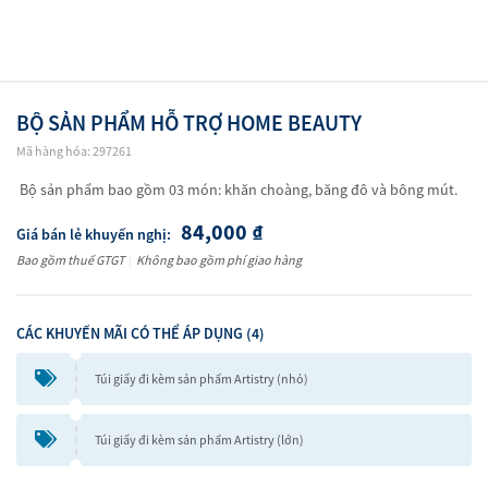
BỘ SẢN PHẨM HỖ TRỢ HOME BEAUTY
Mã hàng hóa: 297261
Bộ sản phẩm bao gồm 03 món: khăn choàng, băng đô và bông mút.
84,000
₫
Giá bán lẻ khuyến nghị:
Bao gồm thuế GTGT
|
Không bao gồm phí giao hàng
CÁC KHUYẾN MÃI CÓ THỂ ÁP DỤNG (4)
Túi giấy đi kèm sản phẩm Artistry (nhỏ)
Túi giấy đi kèm sản phẩm Artistry (lớn)