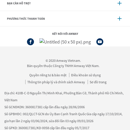
BẠN CẦN HỖ TRỢ?
PHƯƠNG THỨC THANH TOÁN
KẾT NỐI VỚI AMWAY
© 2020 Amway Vietnam.
Bản quyền thuộc Công ty TNHH Amway Việt Nam.
Quyền riêng tư & bảo mật
Điều khoản sử dụng
Thông tin pháp lý và chính sách Amway
Sơ đồ trang
Địa chỉ: 410B-C-D Nguyễn Thị Minh Khai, Phường Bàn Cờ, Thành phố Hồ Chí Minh,
Việt Nam
Số GCNĐKDN: 3600817381 cấp lần đầu ngày 28/06/2006
Số GPBHĐC: 002/QLCT-GCN do Ủy Ban Cạnh Tranh Quốc Gia cấp ngày 17/10/2014,
gia hạn lần 2 ngày 03/06/2024, sửa đổi lần 03 ngày 09/01/2026
Số GPKD: 3600817381/KD-0058 cấp lần đầu ngày 05/7/2017