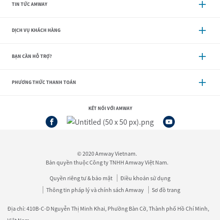
TIN TỨC AMWAY
DỊCH VỤ KHÁCH HÀNG
BẠN CẦN HỖ TRỢ?
PHƯƠNG THỨC THANH TOÁN
KẾT NỐI VỚI AMWAY
© 2020 Amway Vietnam.
Bản quyền thuộc Công ty TNHH Amway Việt Nam.
Quyền riêng tư & bảo mật
Điều khoản sử dụng
Thông tin pháp lý và chính sách Amway
Sơ đồ trang
Địa chỉ: 410B-C-D Nguyễn Thị Minh Khai, Phường Bàn Cờ, Thành phố Hồ Chí Minh,