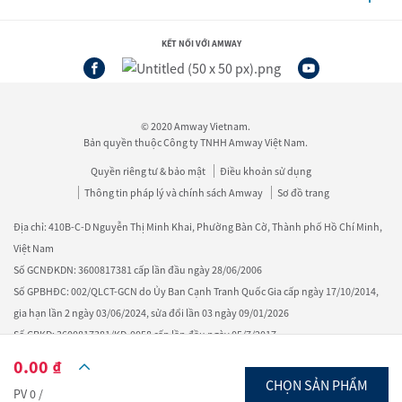
KẾT NỐI VỚI AMWAY
© 2020 Amway Vietnam.
Bản quyền thuộc Công ty TNHH Amway Việt Nam.
Quyền riêng tư & bảo mật
Điều khoản sử dụng
Thông tin pháp lý và chính sách Amway
Sơ đồ trang
Địa chỉ: 410B-C-D Nguyễn Thị Minh Khai, Phường Bàn Cờ, Thành phố Hồ Chí Minh,
Việt Nam
Số GCNĐKDN: 3600817381 cấp lần đầu ngày 28/06/2006
Số GPBHĐC: 002/QLCT-GCN do Ủy Ban Cạnh Tranh Quốc Gia cấp ngày 17/10/2014,
gia hạn lần 2 ngày 03/06/2024, sửa đổi lần 03 ngày 09/01/2026
Số GPKD: 3600817381/KD-0058 cấp lần đầu ngày 05/7/2017
Loại hình kinh doanh: Bán hàng đa cấp
0.00 ₫
Tổng đài: 1800 1700 - Email: vnhelpdesk@amway.com.vn
CHỌN SẢN PHẨM
PV
0
/