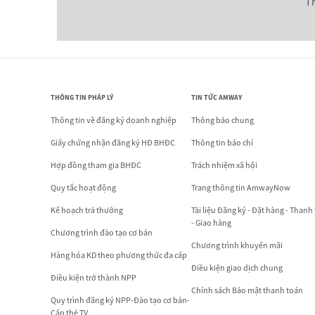
T
THÔNG TIN PHÁP LÝ
TIN TỨC AMWAY
Thông tin về đăng ký doanh nghiệp
Thông báo chung
Giấy chứng nhận đăng ký HĐ BHĐC
Thông tin báo chí
Hợp đồng tham gia BHĐC
Trách nhiệm xã hội
Quy tắc hoạt động
Trang thông tin AmwayNow
Kế hoạch trả thưởng
Tài liệu Đăng ký - Đặt hàng - Thanh
- Giao hàng
Chương trình đào tạo cơ bản
Chương trình khuyến mãi
Hàng hóa KD theo phương thức đa cấp
Điều kiện giao dịch chung
Điều kiện trở thành NPP
Chính sách Bảo mật thanh toán
Quy trình đăng ký NPP-Đào tạo cơ bản-
Cấp thẻ TV