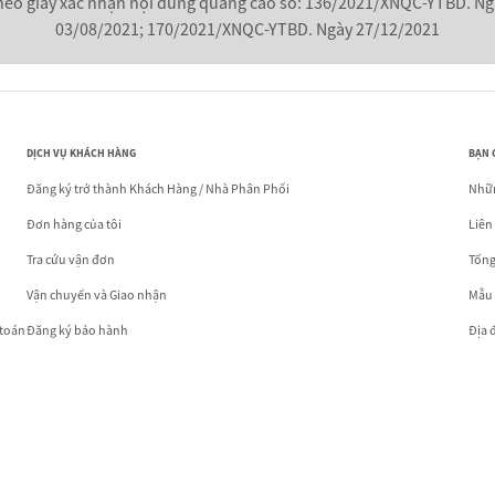
heo giấy xác nhận nội dung quảng cáo số: 136/2021/XNQC-YTBD. Ng
03/08/2021; 170/2021/XNQC-YTBD. Ngày 27/12/2021
DỊCH VỤ KHÁCH HÀNG
BẠN 
Đăng ký trở thành Khách Hàng / Nhà Phân Phối
Nhữn
Đơn hàng của tôi
Liên
Tra cứu vận đơn
Tổng
Vận chuyển và Giao nhận
Mẫu
 toán
Đăng ký bảo hành
Địa 