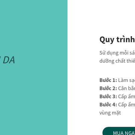
Quy trìn
Sử dụng mỗi sá
 DA
dưỡng chất thiế
Bước 1:
Làm sạc
Bước 2:
Cân bằn
Bước 3:
Cấp ẩm
Bước 4:
Cấp ẩm
vùng mặt
MUA NGA