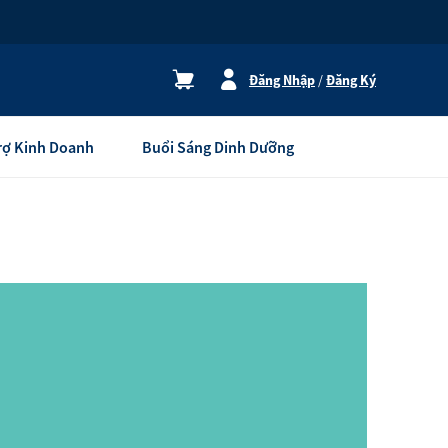
Đăng Nhập
/
Đăng Ký
Trợ Kinh Doanh
Buổi Sáng Dinh Dưỡng
Thiết bị gia dụng
Thương Hiệu Atmosphere
Thương Hiệu eSpring
Máy Lọc Không Khí
Máy Lọc Nước
Xem tất cả
ng