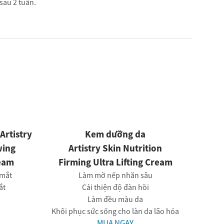
 sau 2 tuần.
Artistry
Kem dưỡng da
wing
Artistry Skin Nutrition
ream
Firming Ultra Lifting Cream
 mắt
Làm mờ nếp nhăn sâu
ắt
Cải thiện độ đàn hồi
Làm đều màu da
Khôi phục sức sống cho làn da lão hóa
MUA NGAY