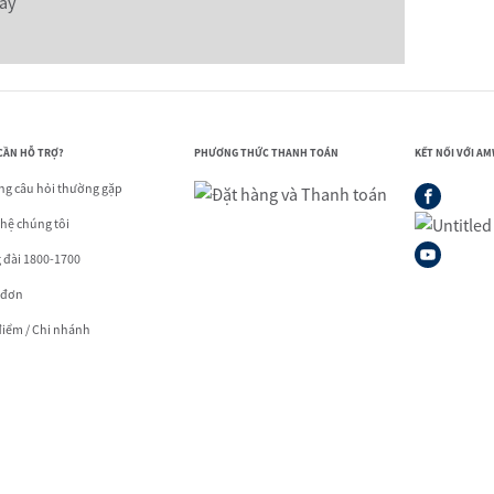
ày
CẦN HỖ TRỢ?
PHƯƠNG THỨC THANH TOÁN
KẾT NỐI VỚI A
g câu hỏi thường gặp
 hệ chúng tôi
 đài 1800-1700
 đơn
điểm / Chi nhánh