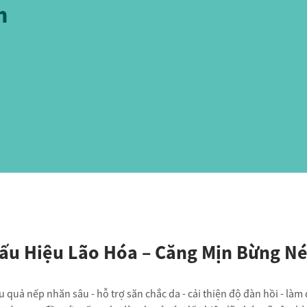
n
Sản Phẩm Chăm Sóc Dành Cho
Xem tất cả
Phấm Nhà Bếp
Đa Năng Amway Queen™
ware
 Chống Dính Amway Queen™
t cả
ấu Hiệu Lão Hóa – Căng Mịn Bừng Né
 quả nếp nhăn sâu - hỗ trợ săn chắc da - cải thiện độ đàn hồi - làm