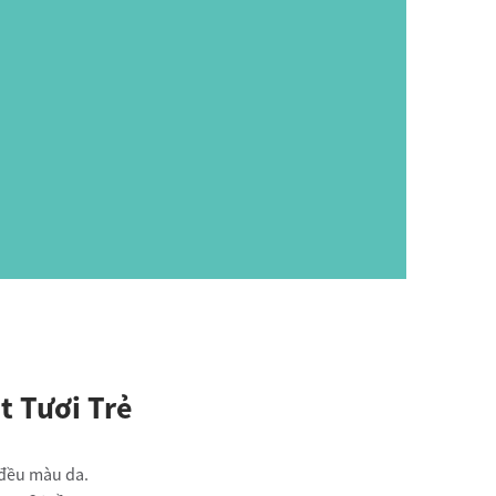
 Bé
t Tươi Trẻ
 đều màu da.