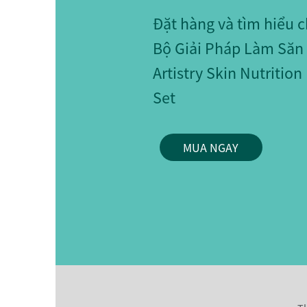
Đặt hàng và tìm hiểu ch
Bộ Giải Pháp Làm Săn
Artistry Skin Nutrition
Set
MUA NGAY