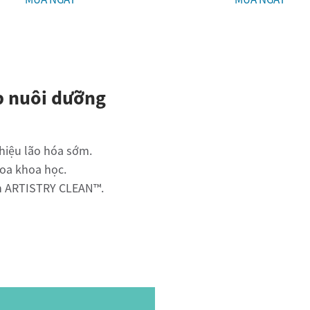
áp nuôi dưỡng
 hiệu lão hóa sớm.
hoa khoa học.
ch ARTISTRY CLEAN™.