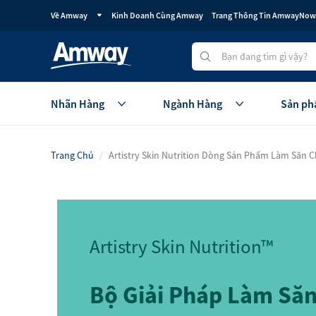
Về Amway
Kinh Doanh Cùng Amway
Trang Thông Tin AmwayNow
Nhãn Hàng
Ngành Hàng
Sản ph
Trang Chủ
Artistry Skin Nutrition Dòng Sản Phẩm Làm Săn 
Dinh Dưỡng Và Sức Khỏe
Chăm
Thương Hiệu Nutrilite
Thươn
Thương Hiệu BodyKey
Chăm
Buổi Sáng Dinh Dưỡng
Trang
Artistry Skin Nutrition™
Dinh Dưỡng Thiết Yếu Hằng Ngày
Sản p
Bộ Giải Pháp Làm Să
Xem tấ
Dinh Dưỡng Trẻ Em
Dinh Dưỡng Hỗ Trợ Chức Năng