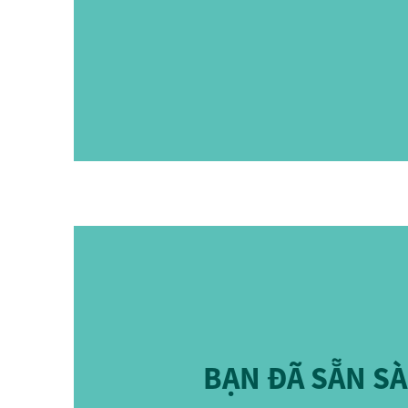
BẠN ĐÃ SẴN S