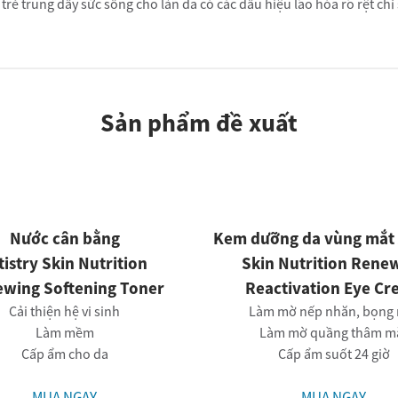
 trẻ trung đầy sức sống cho làn da có các dấu hiệu lão hóa rõ rệt chỉ
Sản phẩm đề xuất
Nước cân bằng
Kem dưỡng da vùng mắt 
tistry Skin Nutrition
Skin Nutrition Rene
wing Softening Toner
Reactivation Eye C
Cải thiện hệ vi sinh
Làm mờ nếp nhăn, bọng
Làm mềm
Làm mờ quầng thâm m
Cấp ẩm cho da
Cấp ẩm suốt 24 giờ
MUA NGAY
MUA NGAY