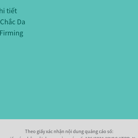
i tiết
 Chắc Da
 Firming
Theo giấy xác nhận nội dung quảng cáo số: