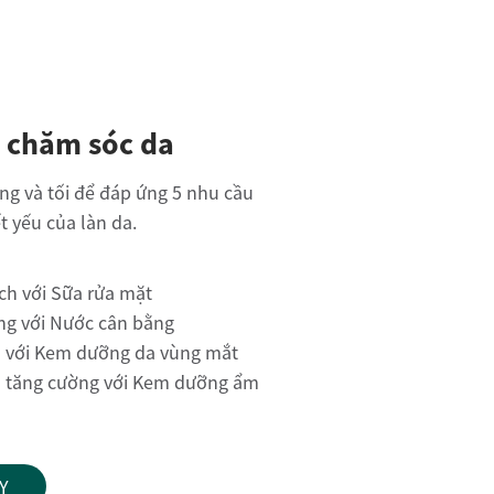
h chăm sóc da
ng và tối để đáp ứng 5 nhu cầu
t yếu của làn da.
h với Sữa rửa mặt
g với Nước cân bằng
 với Kem dưỡng da vùng mắt
 tăng cường với Kem dưỡng ẩm
Y