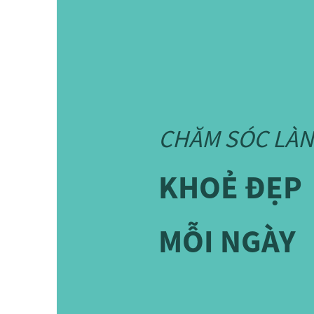
CHĂM SÓC LÀN
KHOẺ ĐẸP
MỖI NGÀY