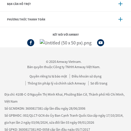
BẠN CẦN HỖ TRỢ?
PHƯƠNG THỨC THANH TOÁN
KẾT NỐI VỚI AMWAY
© 2020 Amway Vietnam.
Bản quyền thuộc Công ty TNHH Amway Việt Nam.
Quyền riêng tư & bảo mật
Điều khoản sử dụng
Thông tin pháp lý và chính sách Amway
Sơ đồ trang
Địa chỉ: 410B-C-D Nguyễn Thị Minh Khai, Phường Bàn Cờ, Thành phố Hồ Chí Minh,
Việt Nam
Số GCNĐKDN: 3600817381 cấp lần đầu ngày 28/06/2006
Số GPBHĐC: 002/QLCT-GCN do Ủy Ban Cạnh Tranh Quốc Gia cấp ngày 17/10/2014,
gia hạn lần 2 ngày 03/06/2024, sửa đổi lần 03 ngày 09/01/2026
Số GPKD: 3600817381/KD-0058 cấp lần đầu ngày 05/7/2017