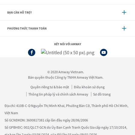
BẠN CẦN HỖ TRỢ?
PHƯƠNG THỨC THANH TOÁN
KẾT NỐI VỚI AMWAY
© 2020 Amway Vietnam.
Bản quyền thuộc Công ty TNHH Amway Việt Nam.
Quyền riêng tư & bảo mật
Điều khoản sử dụng
Thông tin pháp lý và chính sách Amway
Sơ đồ trang
Địa chỉ: 410B-C-D Nguyễn Thị Minh Khai, Phường Bàn Cờ, Thành phố Hồ Chí Minh,
Việt Nam
Số GCNĐKDN: 3600817381 cấp lần đầu ngày 28/06/2006
Số GPBHĐC: 002/QLCT-GCN do Ủy Ban Cạnh Tranh Quốc Gia cấp ngày 17/10/2014,
gia hạn lần 2 ngày 03/06/2024, sửa đổi lần 03 ngày 09/01/2026