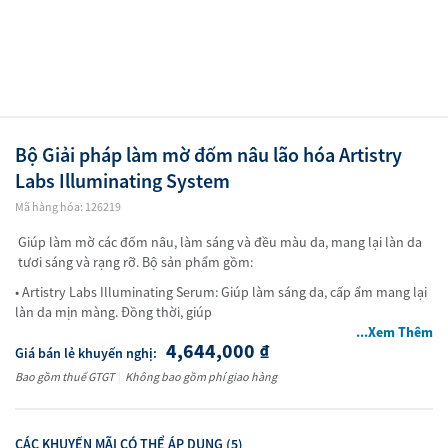
Bộ Giải pháp làm mờ đốm nâu lão hóa Artistry
Labs Illuminating​ System
Mã hàng hóa: 126219
Giúp làm mờ các đốm nâu, làm sáng và đều màu da, mang lại làn da
tươi sáng và rạng rỡ. Bộ sản phẩm gồm:
• Artistry Labs Illuminating Serum: Giúp làm sáng da, cấp ẩm mang lại
làn da mịn màng. Đồng thời, giúp
...Xem Thêm
4,644,000
₫
Giá bán lẻ khuyến nghị:
Bao gồm thuế GTGT
|
Không bao gồm phí giao hàng
CÁC KHUYẾN MÃI CÓ THỂ ÁP DỤNG (5)