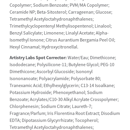
Copolymer; Sodium Benzoate; PVM/MA Copolymer;
Ceramide NP; Beta-Sitosterol; Carrageenan; Glucose;
Tetramethyl Acetyloctahydronaphthalenes;
Trimethylcyclopentenyl Methylisopentenol; Linalool;
Benzyl Salicylate; Limonene; Linalyl Acetate; Alpha-
Isomethyl Ionone; Citrus Aurantium Bergamia Peel Oil;
Hexyl Cinnamal; Hydroxycitronellal.
Artistry Labs Spot Corrector:
Water/Eau; Dimethicone;
Isododecane; Polysilicone-11; Butylene Glycol; PEG-10
Dimethicone; Ascorbyl Glucoside; Isononyl
Isononanoate; Polyacrylamide; Polysorbate 80;
Tranexamic Acid; Ethylhexylglycerin; C13-14 Isoalkane;
Potassium Hydroxide; Phenoxyethanol; Sodium
Benzoate; Acrylates/C10-30 Alkyl Acrylate Crosspolymer;
Chlorphenesin; Sodium Citrate; Laureth-7;
Fragrance/Parfum; Iris Florentina Root Extract; Disodium
EDTA; Dipotassium Glycyrrhizate; Tocopherol;
Tetramethyl Acetyloctahydronaphthalenes;