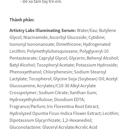
- Để xa tầm tay trẻ em.
Thành phần:
Artistry Labs Illuminating Serum:
Water/Eau; Butylene
Glycol; Niacinamide; Ascorbyl Glucoside; Cytidine;
Isononyl Isononanoate; Dimethicone; Hydrogenated
Lecithin; Polymethylsilsesquioxane; Polyglyceryl-10
Pentastearate; Caprylyl Glycol; Glycerin; Behenyl Alcohol;
Batyl Alcohol; Tocopheryl Acetate; Potassium Hydroxide;
Phenoxyethanol; Chlorphenesin; Sodium Stearoyl
Lactylate; Tocopherol; Glycine Soja (Soybean) Oil; Acetyl
Glucosamine; Acrylates/C10-30 Alkyl Acrylate
Crosspolymer; Sodium Citrate; Xanthan Gum;
Hydroxyethylcellulose; Disodium EDTA;
Fragrance/Parfum; Iris Florentina Root Extract;
Hydrolyzed Opuntia Ficus-Indica Flower Extract; Lecithin;
Dipotassium Glycyrrhizate; 1,2-Hexanediol;
Gluconolactone; Glyceryl Acrylate/Acrylic Acid