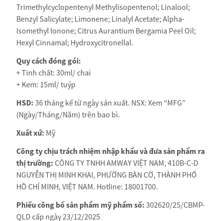
Trimethylcyclopentenyl Methylisopentenol; Linalool;
Benzyl Salicylate; Limonene; Linalyl Acetate; Alpha-
Isomethyl Ionone; Citrus Aurantium Bergamia Peel Oil;
Hexyl Cinnamal; Hydroxycitronellal.
Quy cách đóng gói:
+ Tinh chất: 30ml/ chai
+ Kem: 15ml/ tuýp
HSD:
36 tháng kể từ ngày sản xuất. NSX: Xem “MFG”
(Ngày/Tháng/Năm) trên bao bì.
Xuất xứ:
Mỹ
Công ty chịu trách nhiệm nhập khẩu và đưa sản phẩm ra
thị trường:
CÔNG TY TNHH AMWAY VIỆT NAM, 410B-C-D
NGUYỄN THỊ MINH KHAI, PHƯỜNG BÀN CỜ, THÀNH PHỐ
HỒ CHÍ MINH, VIỆT NAM. Hotline: 18001700.
Phiếu công bố sản phẩm mỹ phẩm số:
302620/25/CBMP-
QLD cấp ngày 23/12/2025