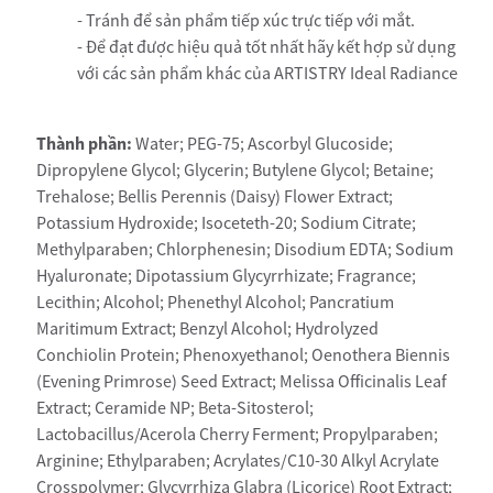
- Tránh để sản phẩm tiếp xúc trực tiếp với mắt.
- Để đạt được hiệu quả tốt nhất hãy kết hợp sử dụng
với các sản phẩm khác của ARTISTRY Ideal Radiance
Thành phần:
Water; PEG-75; Ascorbyl Glucoside;
Dipropylene Glycol; Glycerin; Butylene Glycol; Betaine;
Trehalose; Bellis Perennis (Daisy) Flower Extract;
Potassium Hydroxide; Isoceteth-20; Sodium Citrate;
Methylparaben; Chlorphenesin; Disodium EDTA; Sodium
Hyaluronate; Dipotassium Glycyrrhizate; Fragrance;
Lecithin; Alcohol; Phenethyl Alcohol; Pancratium
Maritimum Extract; Benzyl Alcohol; Hydrolyzed
Conchiolin Protein; Phenoxyethanol; Oenothera Biennis
(Evening Primrose) Seed Extract; Melissa Officinalis Leaf
Extract; Ceramide NP; Beta-Sitosterol;
Lactobacillus/Acerola Cherry Ferment; Propylparaben;
Arginine; Ethylparaben; Acrylates/C10-30 Alkyl Acrylate
Crosspolymer; Glycyrrhiza Glabra (Licorice) Root Extract;