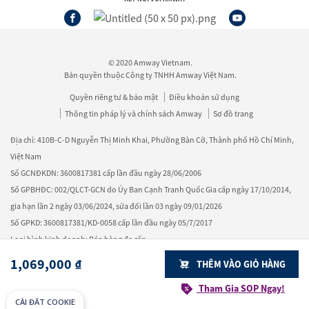
© 2020 Amway Vietnam.
Bản quyền thuộc Công ty TNHH Amway Việt Nam.
Quyền riêng tư & bảo mật
Điều khoản sử dụng
Thông tin pháp lý và chính sách Amway
Sơ đồ trang
Địa chỉ: 410B-C-D Nguyễn Thị Minh Khai, Phường Bàn Cờ, Thành phố Hồ Chí Minh,
Việt Nam
Số GCNĐKDN: 3600817381 cấp lần đầu ngày 28/06/2006
Số GPBHĐC: 002/QLCT-GCN do Ủy Ban Cạnh Tranh Quốc Gia cấp ngày 17/10/2014,
gia hạn lần 2 ngày 03/06/2024, sửa đổi lần 03 ngày 09/01/2026
Số GPKD: 3600817381/KD-0058 cấp lần đầu ngày 05/7/2017
Loại hình kinh doanh: Bán hàng đa cấp
Tổng đài: 1800 1700 - Email: vnhelpdesk@amway.com.vn
1,069,000 ₫
THÊM VÀO GIỎ HÀNG
Tham Gia SOP Ngay!
CÀI ĐẶT COOKIE