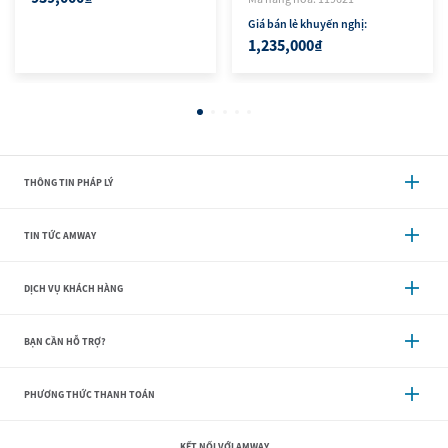
Giá bán lẻ khuyến nghị:
1,235,000₫
THÔNG TIN PHÁP LÝ
TIN TỨC AMWAY
DỊCH VỤ KHÁCH HÀNG
BẠN CẦN HỖ TRỢ?
PHƯƠNG THỨC THANH TOÁN
KẾT NỐI VỚI AMWAY