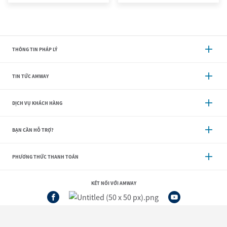
THÔNG TIN PHÁP LÝ
TIN TỨC AMWAY
DỊCH VỤ KHÁCH HÀNG
BẠN CẦN HỖ TRỢ?
PHƯƠNG THỨC THANH TOÁN
KẾT NỐI VỚI AMWAY