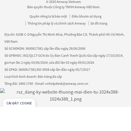
© 2020 Amway Vietnam.
Bản quyền thuộc Công ty TNHH Amway Việt Nam.
Quyền riêng tư & bảo mật
Điều khoản sử dụng
Thông tin pháp lý và chính sách Amway
Sơ đồ trang
Địa chỉ: 410B-C-D Nguyễn Thị Minh Khai, Phường Bàn Cờ, Thành phố Hồ Chí Minh,
Việt Nam
Số GCNĐKDN: 3600817381 cấp lần đầu ngày 28/06/2006
Số GPBHĐC: 002/QLCT-GCN do Ủy Ban Cạnh Tranh Quốc Gia cấp ngày 17/10/2014,
gia hạn lần 2 ngày 03/06/2024, sửa đổi lần 03 ngày 09/01/2026
Số GPKD: 3600817381/KD-0058 cấp lần đầu ngày 05/7/2017
Loại hình kinh doanh: Bán hàng đa cấp
Tổng đài: 1800 1700 - Email: vnhelpdesk@amway.com.vn
CÀI ĐẶT COOKIE